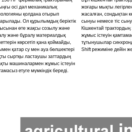
ыңғы осі дәл механикалық
жоғары мықты легірле
нологияны қолдана отырып
жасалған, сондықтан ке
арылады. Ол құрылымдық беріктік
сынуы немесе тіс сын
ғысынан өте жақсы созылу және
Кішкентай трактордың
алу және бұралу материалдық
жұмыс істеуін қамтама
иеттерін көрсетіп қана қоймайды,
тұтынушылар синхрон
ымен қатар су мен ауа бөлшектері
Shift режиміне дейін ж
қты сыртқы ластаушы заттардың
ақты машиналармен жұмыс істеуін
тамасыз етуге мүмкіндік береді.