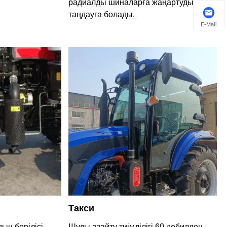
радиалды шиналарға жаңартуды
таңдауға болады.
E-Mail
Такси
ың берілісі
Шуды азайту тиімділігі 60 дебилден