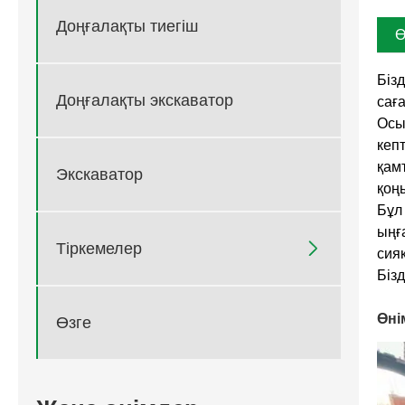
Доңғалақты тиегіш
Ө
Бізд
Доңғалақты экскаватор
сағ
Осы
кеп
қам
Экскаватор
қоң
Бұл
ыңғ

Тіркемелер
сия
Біз
Өні
Өзге