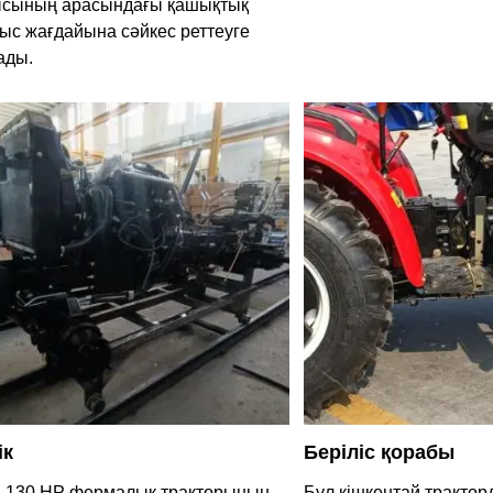
сының арасындағы қашықтық
ыс жағдайына сәйкес реттеуге
ады.
ік
Беріліс қорабы
 130 HP фермалық тракторының
Бұл кішкентай тракторд