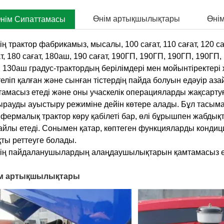
Өнім артықшылықтары
Өнім
нім Сипаттамасы
ің трактор фабрикамыз, мысалы, 100 сағат, 110 сағат, 120 саға
ат, 180 сағат, 180аш, 190 сағат, 190ГП, 190ГП, 190ГП, 190Г
 130аш градус-трактордың берілімдері мен мойынтіректері 
теліп қалған және сынған тістердің пайда болуын едәуір а
тамасыз етеді және оны учаскелік операцияларды жақсартуғ
ырауды ауыстыру режиміне дейін көтере алады. Бұл тасымал
 фермалық трактор көру қабілеті бар, өлі бұрышпен жабдықт
айлы етеді. Сонымен қатар, көптеген функцияларды кондици
қты реттеуге болады.
дің пайдаланушылардың алаңдаушылықтарын қамтамасыз ету 
м артықшылықтары