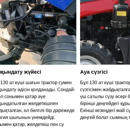
қындату жүйесі
Ауа сүзгісі
 130 ат күші шағын трактор сумен
Бұл 130 ат күші тракт
қындату әдісін қолданады. Сондай-
сүзгісімен жабдықталға
 ол сонымен қатар әуе
үш сатылы сүзу әсері 
қындатылған желдеткішпен
бірінші деңгейдегі құ
дықталған, ол белгілі бір дәрежеде
Екінші кезеңдегі май с
ргия шығынын үнемдейді.
деңгей болат сымның т
ымен қатар, желдеткіш пен су