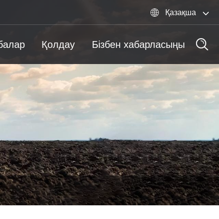

Қазақша
балар
Қолдау
Бізбен хабарласыңы