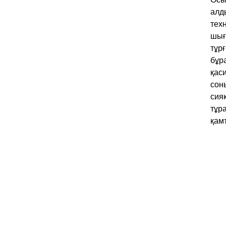
алд
тех
шығ
тұр
бұр
қас
сон
сия
тұр
қам