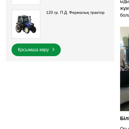
ыды
жұм
120 гр. П.Д. Фермалық трактор
бол
Қосымша көру
Біл
Осы