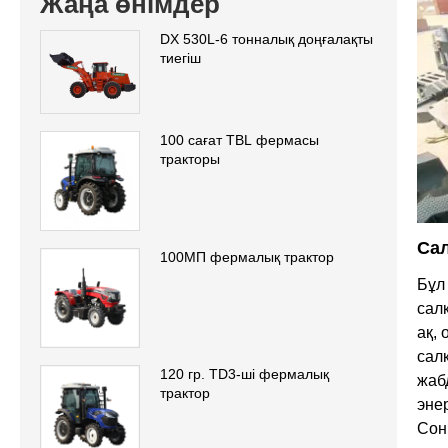
Жаңа өнімдер
DX 530L-6 тонналық доңғалақты
тиегіш
100 сағат TBL фермасы
тракторы
Сал
100МП фермалық трактор
Бұл
сал
ақ,
сал
120 гр. TD3-ші фермалық
жаб
трактор
эне
Сон