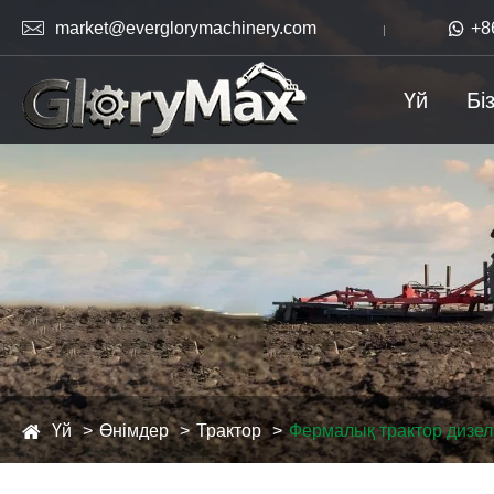

market@everglorymachinery.com

+8
Үй
Бі
Үй
Өнімдер
Трактор
Фермалық трактор дизел