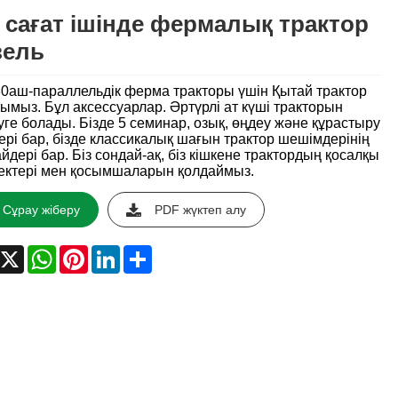
 сағат ішінде фермалық трактор
зель
30аш-параллельдік ферма тракторы үшін Қытай трактор
ымыз. Бұл аксессуарлар. Әртүрлі ат күші тракторын
уге болады. Бізде 5 семинар, озық, өңдеу және құрастыру
ері бар, бізде классикалық шағын трактор шешімдерінің
йдері бар. Біз сондай-ақ, біз кішкене трактордың қосалқы
ктері мен қосымшаларын қолдаймыз.
Сұрау жіберу
PDF жүктеп алу
acebook
X
WhatsApp
Pinterest
LinkedIn
Share