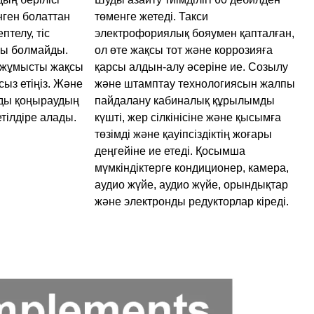
нген болаттан
төменге жетеді. Такси
птелу, тіс
электрофориялық бояумен қапталған,
уы болмайды.
ол өте жақсы тот және коррозияға
 жұмысты жақсы
қарсы алдын-алу әсеріне ие. Созылу
сыз етіңіз. Және
және штамптау технологиясын жалпы
ды қоңыраудың
пайдалану кабиналық құрылымды
етілдіре алады.
күшті, жер сілкінісіне және қысымға
төзімді және қауіпсіздіктің жоғары
деңгейіне ие етеді. Қосымша
мүмкіндіктерге кондиционер, камера,
аудио жүйе, аудио жүйе, орындықтар
және электронды редукторлар кіреді.