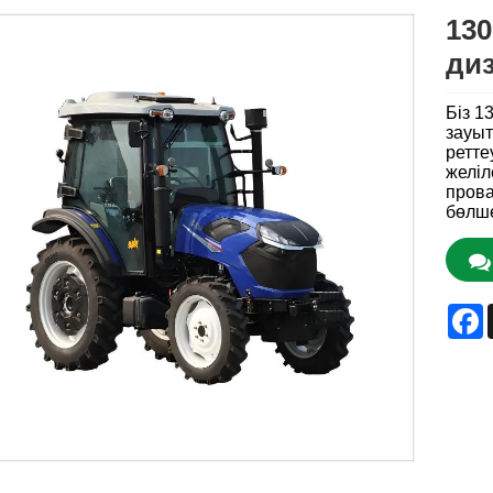
130
ди
Біз 1
зауыт
ретте
желіл
прова
бөлше
F