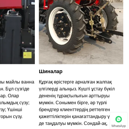
Шиналар
оры майлы ванна
Құрғақ өрістерге арналған жалпақ
н. Бұл сүзгіде
үлгілерді алыңыз. Күшті ұстау бүкіл
бар. Олар
дененің тұрақтылығын арттыруы
рылымдық сүзу;
мүмкін. Сонымен бірге, әр түрлі
үзу; Үшінші
брендтер клиенттердің реттелген
орын сүзу.
қажеттіліктерін қанағаттандыру үшін
де таңдалуы мүмкін. Сондай-ақ,
WhatsApp