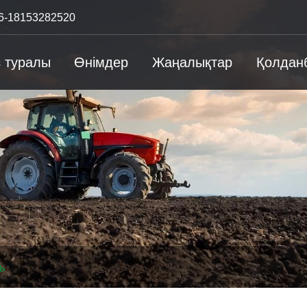
6-18153282520
з туралы
Өнімдер
Жаңалықтар
Қолдан
ь