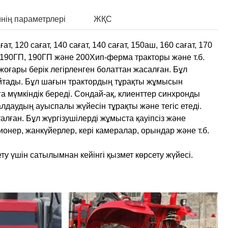
нің параметрлері
ЖҚС
т, 120 сағат, 140 сағат, 140 сағат, 150аш, 160 сағат, 170
П, 190ГП, 190ГП және 200Хип-ферма тракторы және т.б.
жоғары берік легірленген болаттан жасалған. Бұл
зайтады. Бұл шағын трактордың тұрақты жұмысын
а мүмкіндік береді. Сондай-ақ, клиенттер синхронды
даудың ауыспалы жүйесін тұрақты және тегіс етеді.
алған. Бұл жүргізушілерді жұмыста қауіпсіз және
онер, жанкүйерлер, кері камералар, орындар және т.б.
үшін сатылымнан кейінгі қызмет көрсету жүйесі.