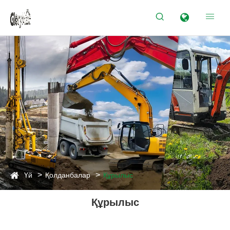


Үй
Қолданбалар
Құрылыс
Құрылыс