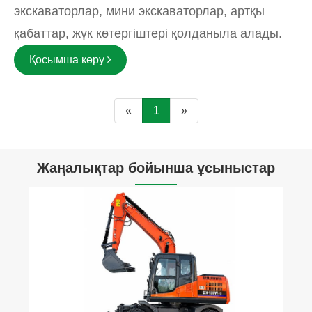
экскаваторлар, мини экскаваторлар, артқы
қабаттар, жүк көтергіштері қолданыла алады.
Қосымша көру
«
1
»
Жаңалықтар бойынша ұсыныстар