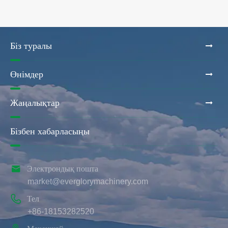
Біз туралы
Өнімдер
Жаңалықтар
Бізбен хабарласыңы

Электрондық пошта
market@everglorymachinery.com

Тел
+86-18153282520