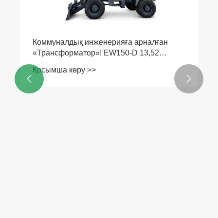
Коммуналдық инженерияға арналған
«Трансформатор»! EW150-D 13,52
тонналық доңғалақты экскаватор: жолға
Қосымша көру >>
дайын және жұмысқа дайын —


алаңдарды жылжытқанда кідіріссіз